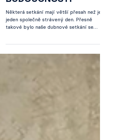
BUDOUCNOSTI
Některá setkání mají větší přesah než jen
jeden společně strávený den. Přesně
takové bylo naše dubnové setkání se
studenty z dětských domovů a mladými
lidmi z méně výhodného prostředí na
veletrhu pracovních příležitostí
pořádaném společností Nadání a
dovednosti o.p.s. Během dne měli účastníci
možnost poznat svět práce zblízka –
vyzkoušet si pohovor nanečisto, získat
kariérní poradenství nebo si popovídat se
zástupci firem o tom, jaké příležitosti na
ně po škole čekají. Na akc