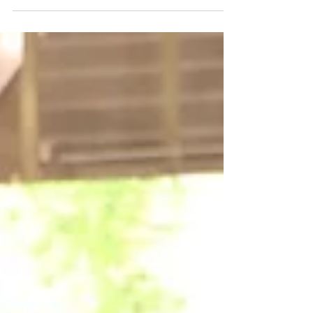
poradenství začíná u neustálého
vzdělávání. I letos proto naši kuchyňští
poradci vyrazili na tradiční produktové
školení do Německa za jedním z našich
dlouholetých dodavatelů. Během návštěvy
si prohlédli nové trendy, produktové
novinky i inspirativní ukázky interiérů.
Nováčci navíc nahlédli přímo do výroby a
viděli, jak vznikají kuchyně od prvních dílů
až po finální podobu. Školení je zároveň
skvělou příležitostí potkat kolegy z
obchodních domů n